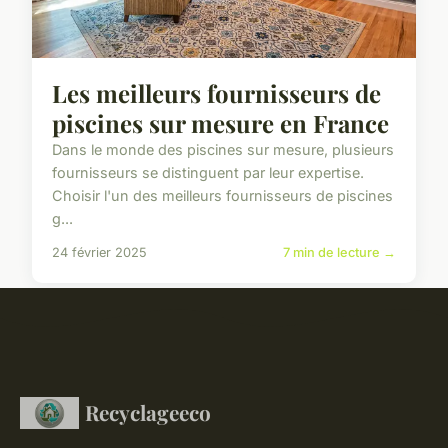
Les meilleurs fournisseurs de
piscines sur mesure en France
Dans le monde des piscines sur mesure, plusieurs
fournisseurs se distinguent par leur expertise.
Choisir l'un des meilleurs fournisseurs de piscines
g...
24 février 2025
7 min de lecture →
Recyclageeco